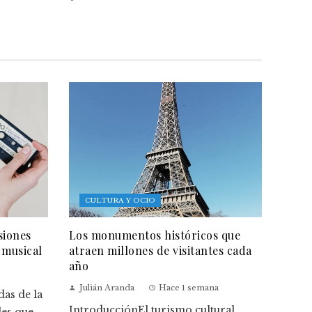
CULTURA Y OCIO
siones
Los monumentos históricos que
 musical
atraen millones de visitantes cada
año
Julián Aranda
Hace 1 semana
as de la
IntroducciónEl turismo cultural