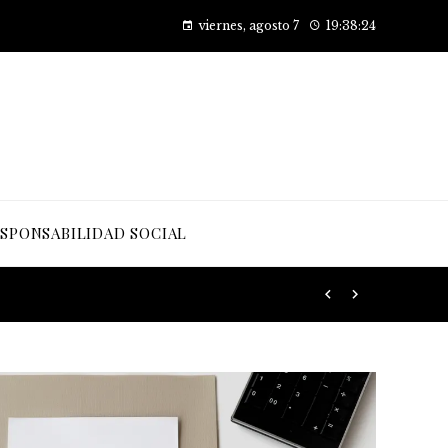
Cómo las pruebas de conocimiento cero están transformando la seguridad en las empresas
viernes, agosto 7
19:38:26
SPONSABILIDAD SOCIAL
 desarrollo sostenible