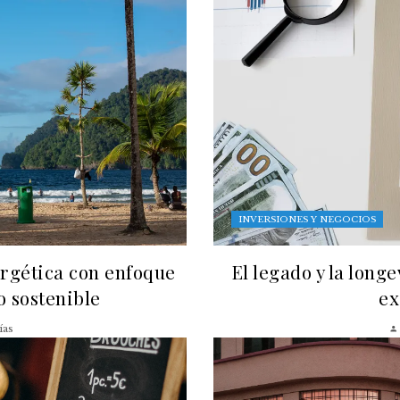
INVERSIONES Y NEGOCIOS
ergética con enfoque
El legado y la long
lo sostenible
ex
ías