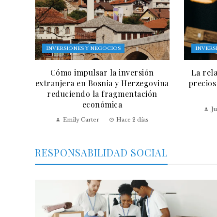
INVERSIONES Y NEGOCIOS
INVERS
Cómo impulsar la inversión
La rel
extranjera en Bosnia y Herzegovina
precios
reduciendo la fragmentación
económica
Ju
Emily Carter
Hace 2 días
RESPONSABILIDAD SOCIAL