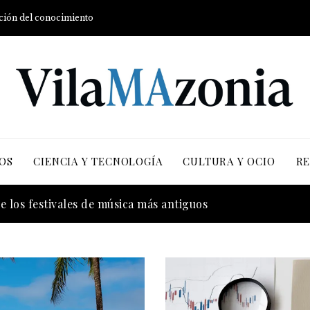
ución del conocimiento
OS
CIENCIA Y TECNOLOGÍA
CULTURA Y OCIO
RE
 la transición energética con enfoque en justicia social y