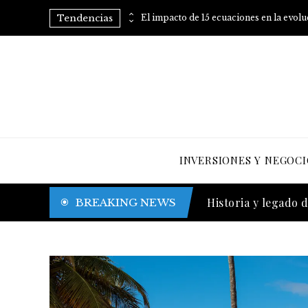
Tendencias
Consejos prácticos para eliminar el azúcar añadido de tu dieta
El impacto de 15 ecuaciones en la evol
INVERSIONES Y NEGOCI
Trinidad y Tobago y
BREAKING NEWS