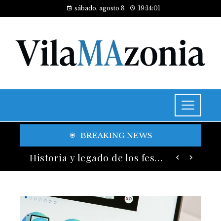
sábado, agosto 8
19:14:03
BREAKING NEWS
Las 15 adquisiciones corporativas más caras y su valor anunciado
Historia y legado de los festivales de música más antiguos