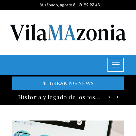
sábado, agosto 8
22:23:44
BREAKING NEWS
Las 15 adquisiciones corporativas más caras y su valor anunciado
Historia y legado de los festivales de música más antiguos