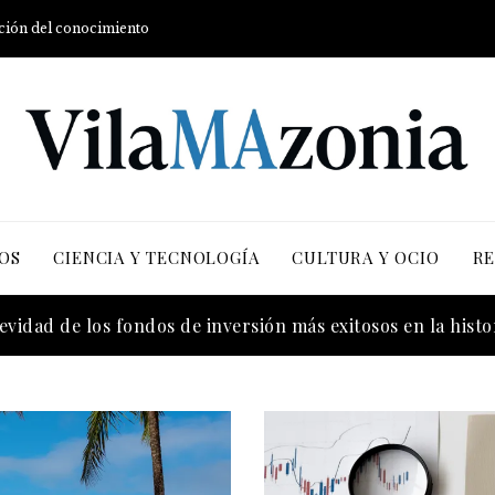
ución del conocimiento
OS
CIENCIA Y TECNOLOGÍA
CULTURA Y OCIO
RE
evidad de los fondos de inversión más exitosos en la histo