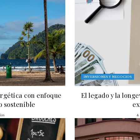
INVERSIONES Y NEGOCIOS
ergética con enfoque
El legado y la long
lo sostenible
ex
ías