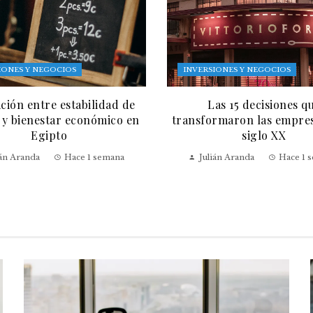
IONES Y NEGOCIOS
INVERSIONES Y NEGOCIOS
ación entre estabilidad de
Las 15 decisiones q
 y bienestar económico en
transformaron las empres
Egipto
siglo XX
ián Aranda
Hace 1 semana
Julián Aranda
Hace 1 