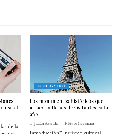
CULTURA Y OCIO
siones
Los monumentos históricos que
 musical
atraen millones de visitantes cada
año
Julián Aranda
Hace 1 semana
as de la
IntroducciónEl turismo cultural