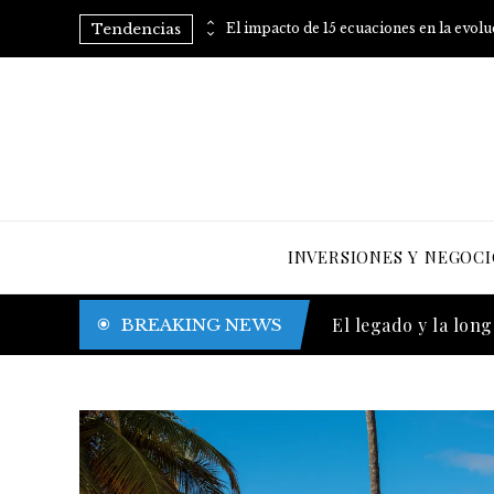
Tendencias
Consejos prácticos para eliminar el azúcar añadido de tu dieta
El impacto de 15 ecuaciones en la evol
INVERSIONES Y NEGOCI
El legado y la long
BREAKING NEWS