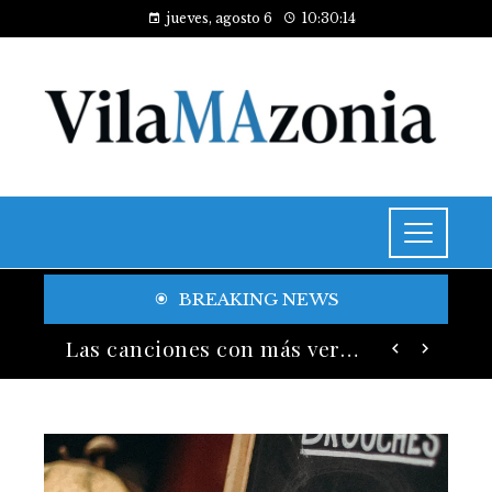
jueves, agosto 6
10:30:16
BREAKING NEWS
Las 15 donaciones individuales más grandes y su legado en educación y salud
Las canciones con más versiones registradas en la industria musical