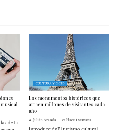
CULTURA Y OCIO
siones
Los monumentos históricos que
 musical
atraen millones de visitantes cada
año
Julián Aranda
Hace 1 semana
as de la
IntroducciónEl turismo cultural