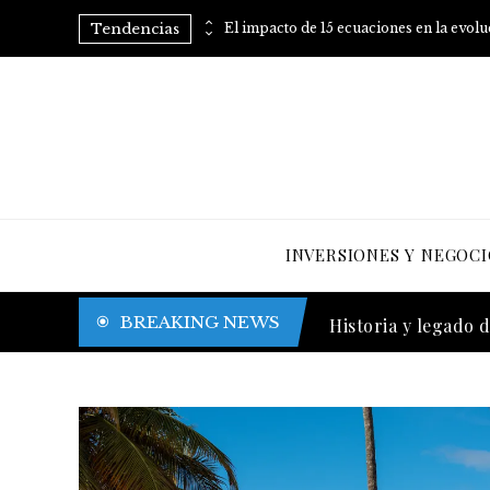
Tendencias
Consejos prácticos para eliminar el azúcar añadido de tu dieta
El impacto de 15 ecuaciones en la evol
INVERSIONES Y NEGOCI
Trinidad y Tobago y
BREAKING NEWS