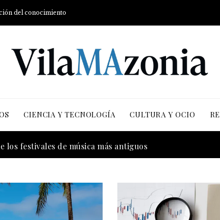
ución del conocimiento
OS
CIENCIA Y TECNOLOGÍA
CULTURA Y OCIO
RE
 la transición energética con enfoque en justicia social y