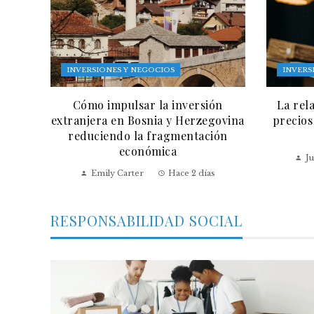
INVERSIONES Y NEGOCIOS
INVERS
Cómo impulsar la inversión
La rel
extranjera en Bosnia y Herzegovina
precios
reduciendo la fragmentación
económica
Ju
Emily Carter
Hace 2 días
RESPONSABILIDAD SOCIAL