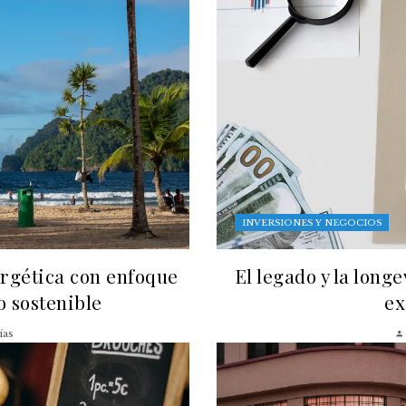
INVERSIONES Y NEGOCIOS
ergética con enfoque
El legado y la long
lo sostenible
ex
ías