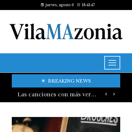
jueves, agosto 6
18:41:49
BREAKING NEWS
Las 15 donaciones individuales más grandes y su legado en educación y salud
Las canciones con más versiones registradas en la industria musical