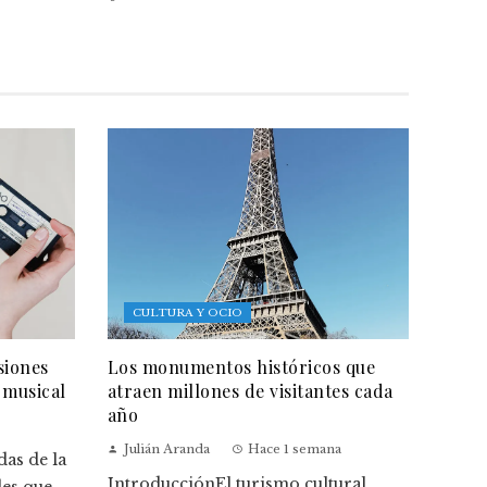
CULTURA Y OCIO
siones
Los monumentos históricos que
 musical
atraen millones de visitantes cada
año
Julián Aranda
Hace 1 semana
as de la
IntroducciónEl turismo cultural