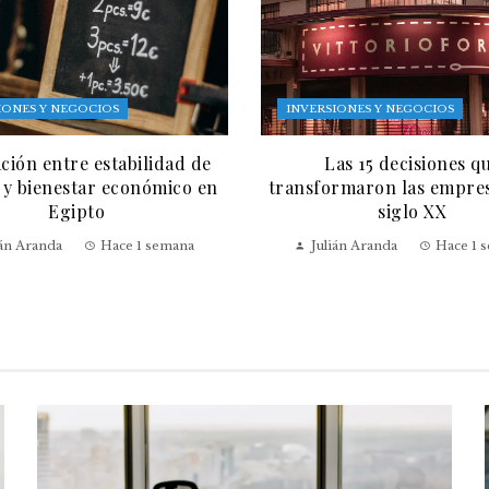
IONES Y NEGOCIOS
INVERSIONES Y NEGOCIOS
ación entre estabilidad de
Las 15 decisiones q
 y bienestar económico en
transformaron las empres
Egipto
siglo XX
ián Aranda
Hace 1 semana
Julián Aranda
Hace 1 