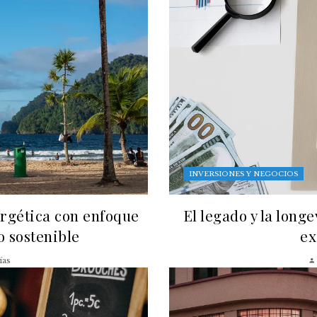
INVERSIONES Y NEGOCIOS
ergética con enfoque
El legado y la long
lo sostenible
ex
ías