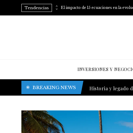
Tendencias
Consejos prácticos para eliminar el azúcar añadido de tu dieta
El impacto de 15 ecuaciones en la evol
INVERSIONES Y NEGOCI
Trinidad y Tobago y
BREAKING NEWS