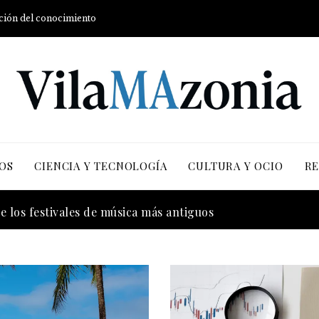
ución del conocimiento
OS
CIENCIA Y TECNOLOGÍA
CULTURA Y OCIO
RE
 la transición energética con enfoque en justicia social y