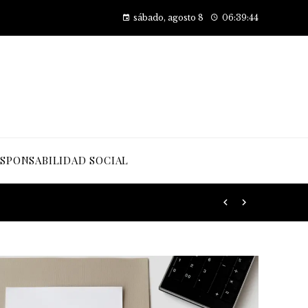
Cómo las pruebas de conocimiento cero están transformando la seguridad en las empresas
sábado, agosto 8
06:39:46
SPONSABILIDAD SOCIAL
 desarrollo sostenible