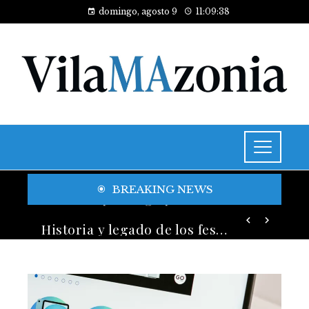
domingo, agosto 9
11:09:39
BREAKING NEWS
Historia y legado de los festivales de música más antiguos
Trinidad y Tobago y la transición energética con enfoque en justicia social y desarrollo sostenible