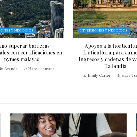
IONES Y NEGOCIOS
INVERSIONES Y NEGOCIOS
mo superar barreras
Apoyos a la horticultu
les con certificaciones en
fruticultura para aum
pymes malayas
ingresos y cadenas de v
Tailandia
ián Aranda
Hace 1 semana
Emily Carter
Hace 1 