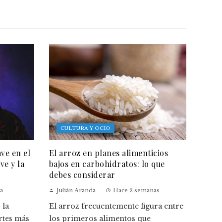
CULTURA Y OCIO
ave en el
El arroz en planes alimenticios
ve y la
bajos en carbohidratos: lo que
debes considerar
a
Julián Aranda
Hace 2 semanas
 la
El arroz frecuentemente figura entre
rtes más
los primeros alimentos que