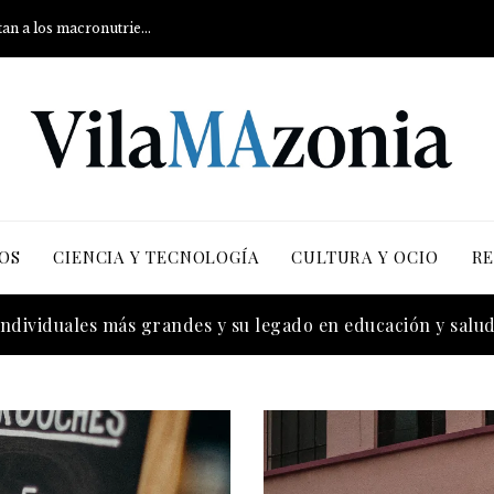
Qué son los carbohidratos y cómo afectan a los macronutrientes
OS
CIENCIA Y TECNOLOGÍA
CULTURA Y OCIO
RE
más versiones registradas en la industria musical