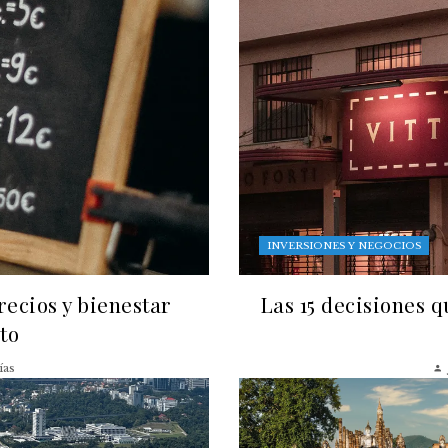
INVERSIONES Y NEGOCIOS
recios y bienestar
Las 15 decisiones 
to
ías