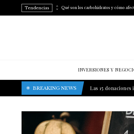
Tendencias
Consumo regular de arroz: vitaminas B para mejorar tu metabolismo
INVERSIONES Y NEGOCI
Las canciones con 
BREAKING NEWS