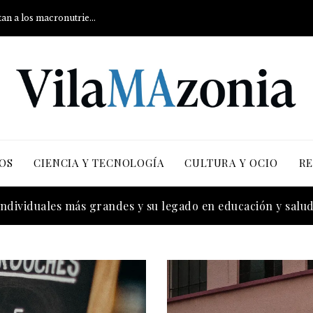
Qué son los carbohidratos y cómo afectan a los macronutrientes
OS
CIENCIA Y TECNOLOGÍA
CULTURA Y OCIO
RE
más versiones registradas en la industria musical