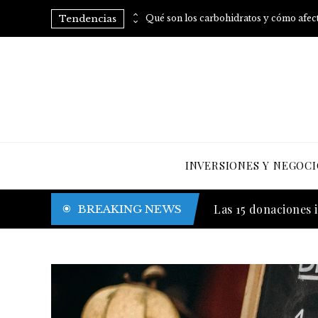
Tendencias
Consumo regular de arroz: vitaminas B para mejorar tu metabolismo
INVERSIONES Y NEGOCI
Las canciones con 
BREAKING NEWS