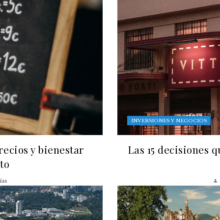
INVERSIONES Y NEGOCIOS
recios y bienestar
Las 15 decisiones 
to
ías