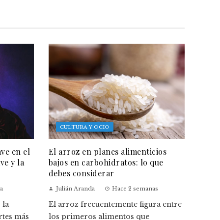
CULTURA Y OCIO
ave en el
El arroz en planes alimenticios
ve y la
bajos en carbohidratos: lo que
debes considerar
a
Julián Aranda
Hace 2 semanas
 la
El arroz frecuentemente figura entre
rtes más
los primeros alimentos que