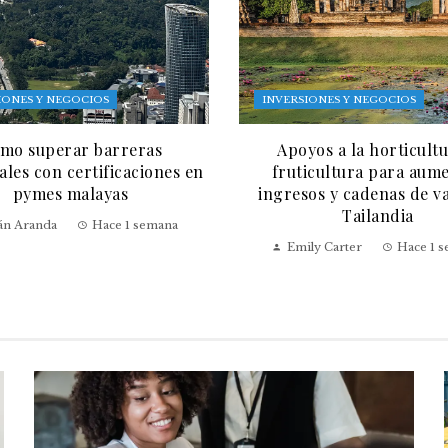
IONES Y NEGOCIOS
INVERSIONES Y NEGOCIOS
mo superar barreras
Apoyos a la horticultu
les con certificaciones en
fruticultura para aum
pymes malayas
ingresos y cadenas de v
Tailandia
ián Aranda
Hace 1 semana
Emily Carter
Hace 1 