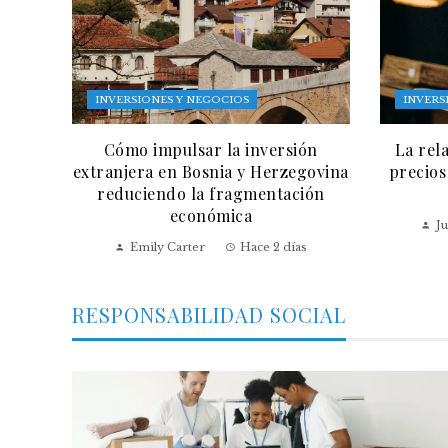
INVERSIONES Y NEGOCIOS
INVERS
Cómo impulsar la inversión
La rel
extranjera en Bosnia y Herzegovina
precios
reduciendo la fragmentación
económica
Ju
Emily Carter
Hace 2 días
RESPONSABILIDAD SOCIAL