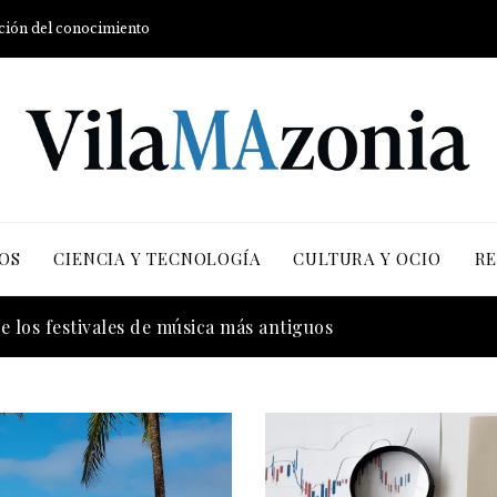
ución del conocimiento
OS
CIENCIA Y TECNOLOGÍA
CULTURA Y OCIO
RE
 la transición energética con enfoque en justicia social y