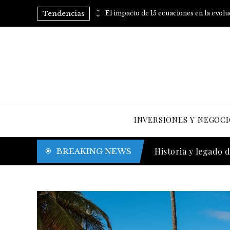
Tendencias
Consejos prácticos para eliminar el azúcar añadido de tu dieta
El impacto de 15 ecuaciones en la evol
INVERSIONES Y NEGOCI
Trinidad y Tobago y
BREAKING NEWS