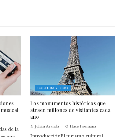
CULTURA Y OCIO
siones
Los monumentos históricos que
 musical
atraen millones de visitantes cada
año
Julián Aranda
Hace 1 semana
as de la
IntroducciónEl turismo cultural