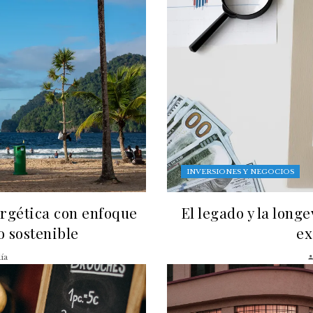
INVERSIONES Y NEGOCIOS
ergética con enfoque
El legado y la long
lo sostenible
ex
ía