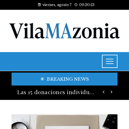
viernes, agosto 7
09:30:15
BREAKING NEWS
El legado de la jornada laboral de ocho horas en la organización del trabajo moderno
Las 15 donaciones individuales más grandes y su legado en educación y salud