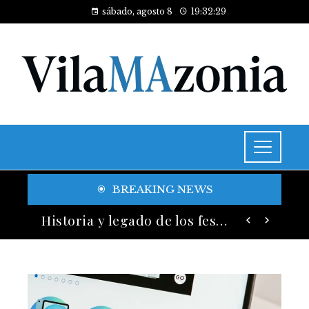
sábado, agosto 8
19:32:31
BREAKING NEWS
Las 15 adquisiciones corporativas más caras y su valor anunciado
Historia y legado de los festivales de música más antiguos