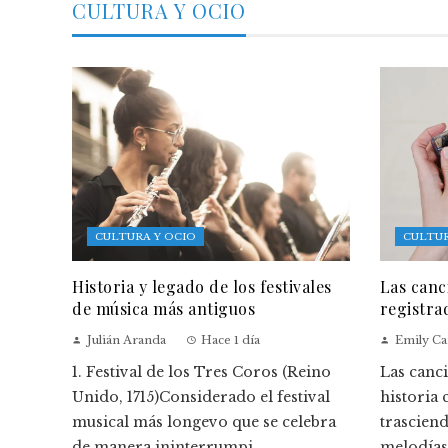
CULTURA Y OCIO
CULTURA Y OCIO
CULTUR
Historia y legado de los festivales
Las canc
de música más antiguos
registra
Julián Aranda
Hace 1 día
Emily Ca
1. Festival de los Tres Coros (Reino
Las canc
Unido, 1715)Considerado el festival
historia
musical más longevo que se celebra
trasciend
de manera ininterrumpi...
melodías 