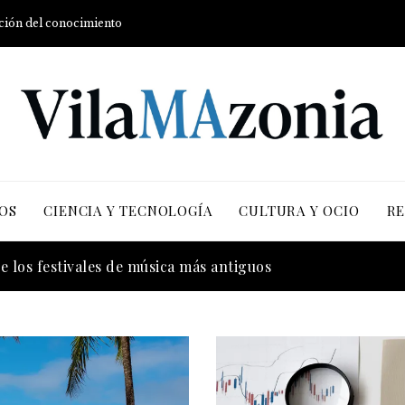
ución del conocimiento
OS
CIENCIA Y TECNOLOGÍA
CULTURA Y OCIO
RE
 la transición energética con enfoque en justicia social y