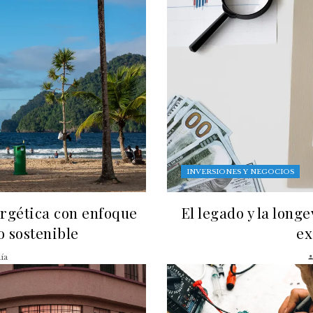
INVERSIONES Y NEGOCIOS
ergética con enfoque
El legado y la long
lo sostenible
ex
ía