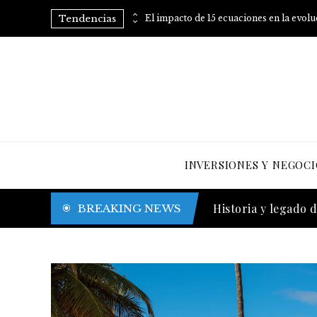
Tendencias
Pescado azul y su impacto en la reducción del colesterol malo y aumento del bueno
El impacto de 15 ecuaciones en la evol
INVERSIONES Y NEGOCI
Trinidad y Tobago y
BREAKING NEWS