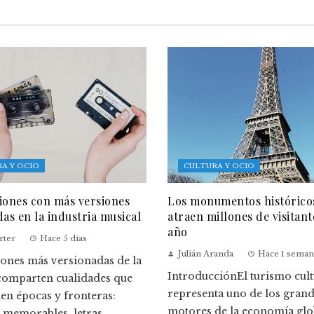
A Y OCIO
CULTURA Y OCIO
iones con más versiones
Los monumentos histórico
das en la industria musical
atraen millones de visitant
año
rter
Hace 5 días
Julián Aranda
Hace 1 seman
iones más versionadas de la
IntroducciónEl turismo cult
 comparten cualidades que
representa uno de los gran
en épocas y fronteras:
motores de la economía glo
memorables, letras ...