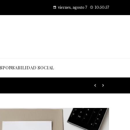
Qué son los carbohidratos y cómo afectan a los macronutrientes
viernes, agosto 7
10:50:59
SPONSABILIDAD SOCIAL
 desarrollo sostenible