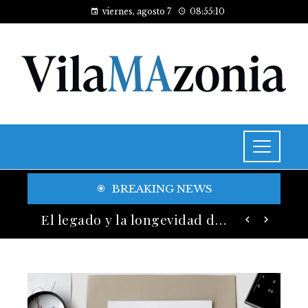
viernes, agosto 7
08:55:12
BREAKING NEWS
Las 15 donaciones individuales más grandes y su legado en educación y salud
El legado y la longevidad de los fondos de inversión más exitosos en la historia