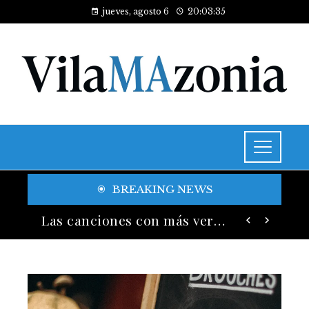
jueves, agosto 6
20:03:37
BREAKING NEWS
Las 15 donaciones individuales más grandes y su legado en educación y salud
Las canciones con más versiones registradas en la industria musical