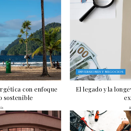
INVERSIONES Y NEGOCIOS
ergética con enfoque
El legado y la long
lo sostenible
ex
ía