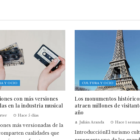
A Y OCIO
CULTURA Y OCIO
iones con más versiones
Los monumentos histórico
das en la industria musical
atraen millones de visitant
año
rter
Hace 5 días
Julián Aranda
Hace 1 seman
iones más versionadas de la
IntroducciónEl turismo cult
 comparten cualidades que