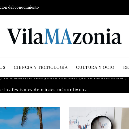
ución del conocimiento
OS
CIENCIA Y TECNOLOGÍA
CULTURA Y OCIO
RE
 la transición energética con enfoque en justicia social y