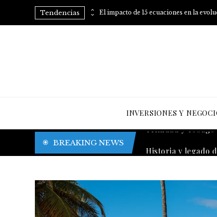
Tendencias
Consejos prácticos para eliminar el azúcar añadido de tu dieta
El impacto de 15 ecuaciones en la evol
INVERSIONES Y NEGOCI
Trinidad y Tobago y
BREAKING NEWS