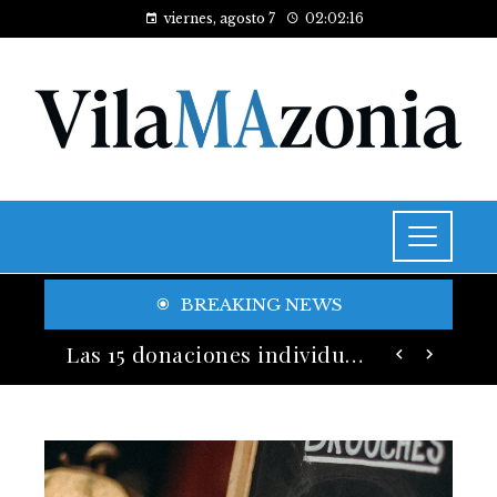
viernes, agosto 7
02:02:18
BREAKING NEWS
Historia y legado de los festivales de música más antiguos
Las 15 donaciones individuales más grandes y su legado en educación y salud