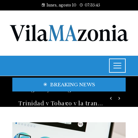
lunes, agosto 10
07:35:47
BREAKING NEWS
Trinidad y Tobago y la transición energética con enfoque en justicia social y desarrollo sostenible
El legado y la longevidad de los fondos de inversión más exitosos en la historia