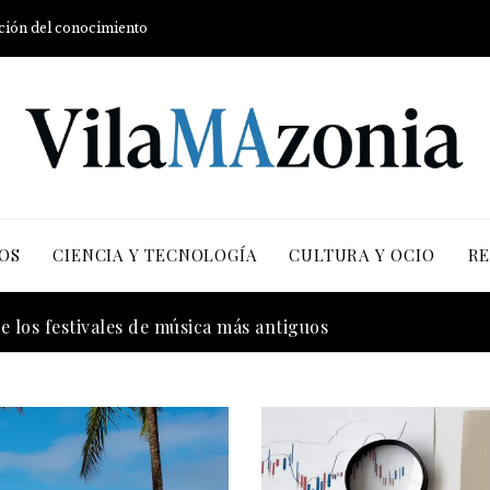
ución del conocimiento
OS
CIENCIA Y TECNOLOGÍA
CULTURA Y OCIO
RE
 la transición energética con enfoque en justicia social y