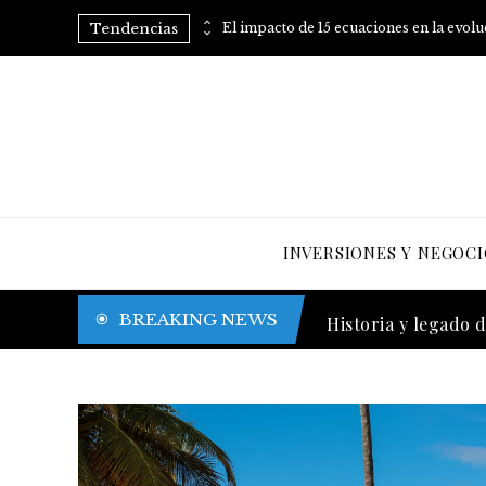
Tendencias
Consejos prácticos para eliminar el azúcar añadido de tu dieta
El impacto de 15 ecuaciones en la evol
INVERSIONES Y NEGOCI
Trinidad y Tobago y
BREAKING NEWS