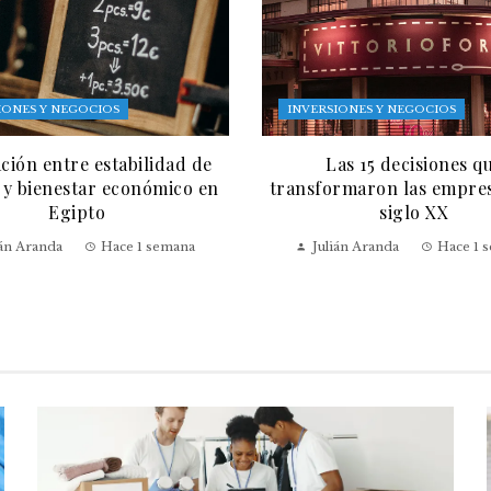
IONES Y NEGOCIOS
INVERSIONES Y NEGOCIOS
ación entre estabilidad de
Las 15 decisiones q
 y bienestar económico en
transformaron las empres
Egipto
siglo XX
ián Aranda
Hace 1 semana
Julián Aranda
Hace 1 