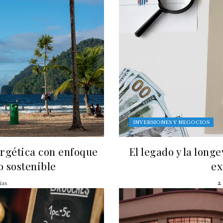
INVERSIONES Y NEGOCIOS
ergética con enfoque
El legado y la long
lo sostenible
ex
ías