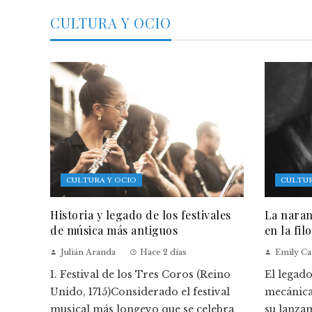
CULTURA Y OCIO
CULTURA Y OCIO
CULTUR
Historia y legado de los festivales
La naran
de música más antiguos
en la fil
Julián Aranda
Hace 2 días
Emily Ca
1. Festival de los Tres Coros (Reino
El legad
Unido, 1715)Considerado el festival
mecánica
musical más longevo que se celebra
su lanzam