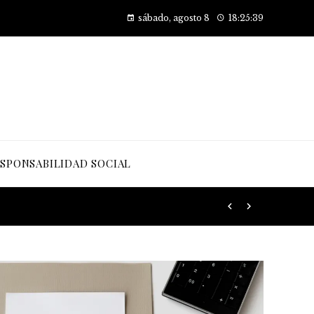
Cómo las pruebas de conocimiento cero están transformando la seguridad en las empresas
sábado, agosto 8
18:25:41
SPONSABILIDAD SOCIAL
 desarrollo sostenible