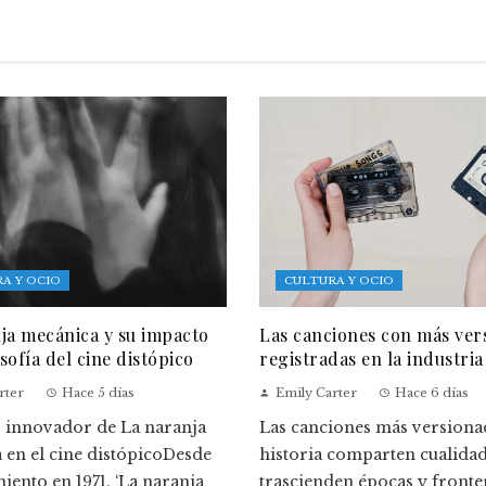
A Y OCIO
CULTURA Y OCIO
ja mecánica y su impacto
Las canciones con más ver
osofía del cine distópico
registradas en la industria
rter
Hace 5 días
Emily Carter
Hace 6 días
o innovador de La naranja
Las canciones más versionad
 en el cine distópicoDesde
historia comparten cualida
iento en 1971, ‘La naranja
trascienden épocas y fronte