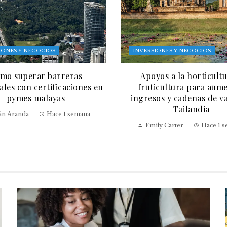
IONES Y NEGOCIOS
INVERSIONES Y NEGOCIOS
mo superar barreras
Apoyos a la horticultu
les con certificaciones en
fruticultura para aum
pymes malayas
ingresos y cadenas de v
Tailandia
ián Aranda
Hace 1 semana
Emily Carter
Hace 1 