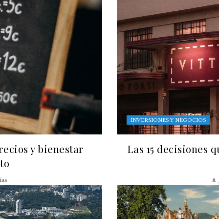
INVERSIONES Y NEGOCIOS
recios y bienestar
Las 15 decisiones 
to
ías