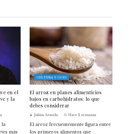
CULTURA Y OCIO
ave en el
El arroz en planes alimenticios
ve y la
bajos en carbohidratos: lo que
debes considerar
a
Julián Aranda
Hace 2 semanas
 la
El arroz frecuentemente figura entre
rtes más
los primeros alimentos que