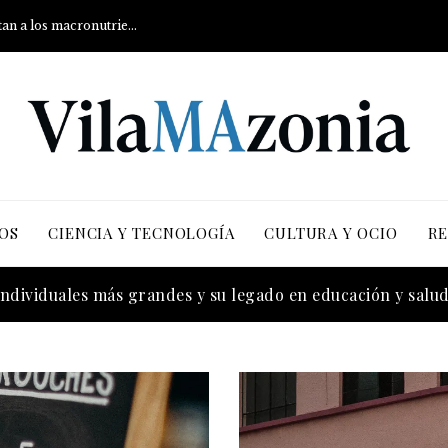
Qué son los carbohidratos y cómo afectan a los macronutrientes
OS
CIENCIA Y TECNOLOGÍA
CULTURA Y OCIO
RE
más versiones registradas en la industria musical