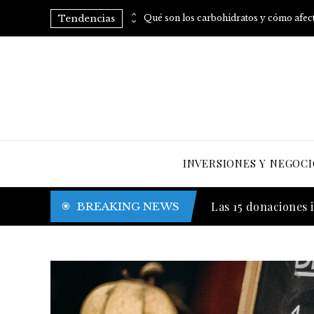
Tendencias
Consumo regular de arroz: vitaminas B para mejorar tu metabolismo
INVERSIONES Y NEGOCI
Las canciones con 
BREAKING NEWS