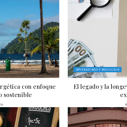
INVERSIONES Y NEGOCIOS
ergética con enfoque
El legado y la long
lo sostenible
ex
ía