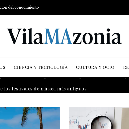
ución del conocimiento
OS
CIENCIA Y TECNOLOGÍA
CULTURA Y OCIO
RE
 la transición energética con enfoque en justicia social y