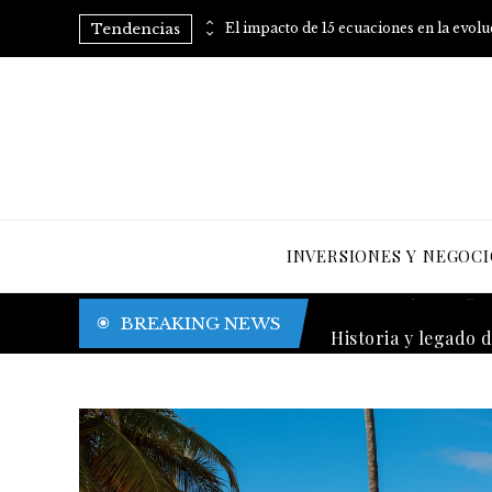
Tendencias
Consejos prácticos para eliminar el azúcar añadido de tu dieta
El impacto de 15 ecuaciones en la evol
INVERSIONES Y NEGOCI
Trinidad y Tobago y
BREAKING NEWS