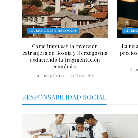
INVERSIONES Y NEGOCIOS
INVERS
Cómo impulsar la inversión
La rel
extranjera en Bosnia y Herzegovina
precios
reduciendo la fragmentación
económica
Ju
Emily Carter
Hace 1 día
RESPONSABILIDAD SOCIAL