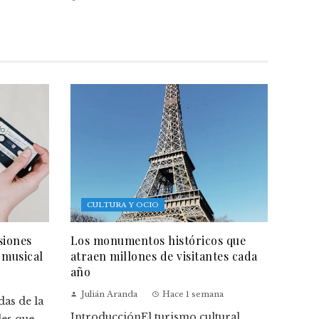
CULTURA Y OCIO
siones
Los monumentos históricos que
 musical
atraen millones de visitantes cada
año
Julián Aranda
Hace 1 semana
as de la
IntroducciónEl turismo cultural