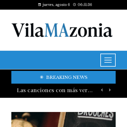
jueves, agosto 6
06:51:37
BREAKING NEWS
La relación entre estabilidad de precios y bienestar económico en Egipto
Las canciones con más versiones registradas en la industria musical