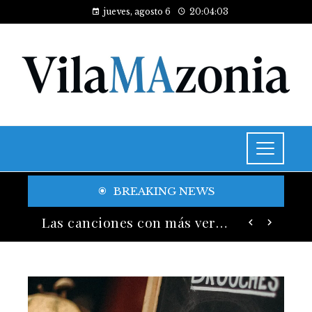
jueves, agosto 6
20:04:04
BREAKING NEWS
Las 15 donaciones individuales más grandes y su legado en educación y salud
Las canciones con más versiones registradas en la industria musical