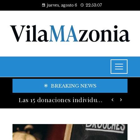
jueves, agosto 6
22:53:09
BREAKING NEWS
Historia y legado de los festivales de música más antiguos
Las 15 donaciones individuales más grandes y su legado en educación y salud