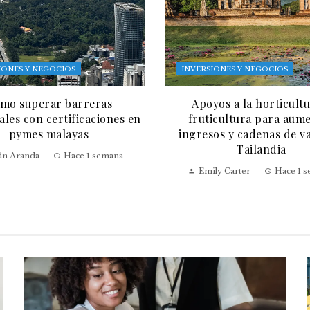
IONES Y NEGOCIOS
INVERSIONES Y NEGOCIOS
mo superar barreras
Apoyos a la horticultu
les con certificaciones en
fruticultura para aum
pymes malayas
ingresos y cadenas de v
Tailandia
ián Aranda
Hace 1 semana
Emily Carter
Hace 1 