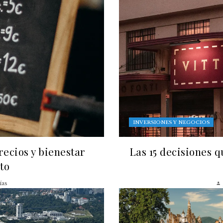
INVERSIONES Y NEGOCIOS
recios y bienestar
Las 15 decisiones 
to
ías