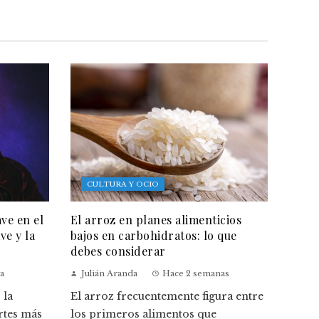
CULTURA Y OCIO
ave en el
El arroz en planes alimenticios
ve y la
bajos en carbohidratos: lo que
debes considerar
a
Julián Aranda
Hace 2 semanas
 la
El arroz frecuentemente figura entre
rtes más
los primeros alimentos que