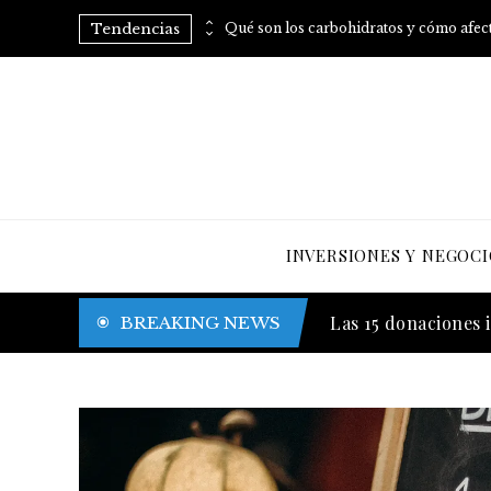
Tendencias
Consumo regular de arroz: vitaminas B para mejorar tu metabolismo
INVERSIONES Y NEGOCI
Las canciones con 
BREAKING NEWS