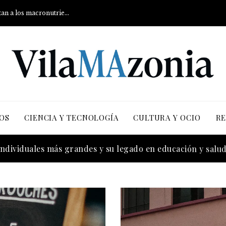
Qué son los carbohidratos y cómo afectan a los macronutrientes
OS
CIENCIA Y TECNOLOGÍA
CULTURA Y OCIO
RE
más versiones registradas en la industria musical