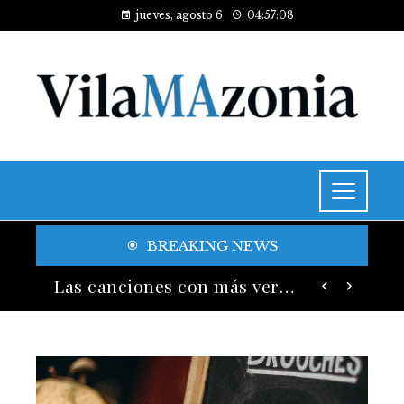
jueves, agosto 6
04:57:10
BREAKING NEWS
Las 15 donaciones individuales más grandes y su legado en educación y salud
Las canciones con más versiones registradas en la industria musical