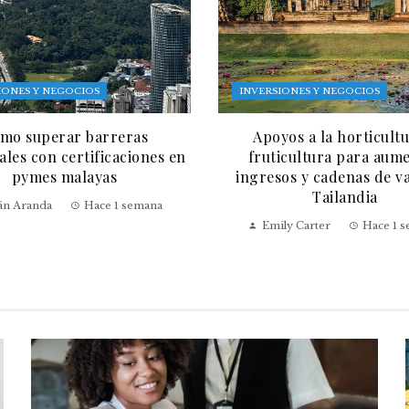
IONES Y NEGOCIOS
INVERSIONES Y NEGOCIOS
mo superar barreras
Apoyos a la horticultu
les con certificaciones en
fruticultura para aum
pymes malayas
ingresos y cadenas de v
Tailandia
ián Aranda
Hace 1 semana
Emily Carter
Hace 1 