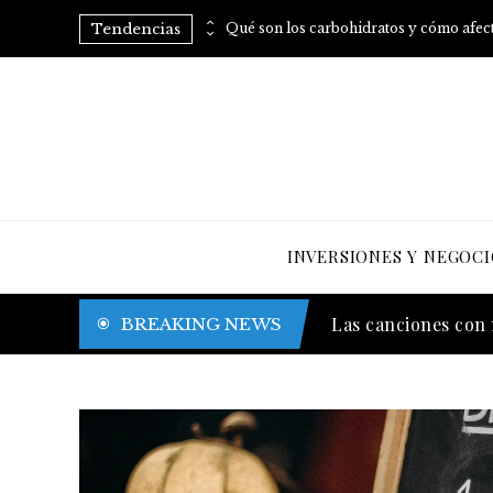
Tendencias
Consumo regular de arroz: vitaminas B para mejorar tu metabolismo
INVERSIONES Y NEGOCI
Las canciones con 
BREAKING NEWS