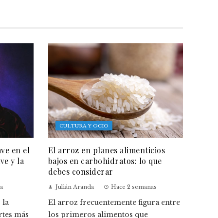
CULTURA Y OCIO
ave en el
El arroz en planes alimenticios
ve y la
bajos en carbohidratos: lo que
debes considerar
a
Julián Aranda
Hace 2 semanas
 la
El arroz frecuentemente figura entre
rtes más
los primeros alimentos que