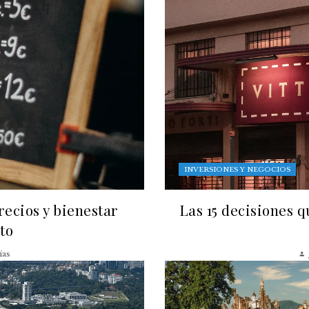
INVERSIONES Y NEGOCIOS
recios y bienestar
Las 15 decisiones 
to
ías