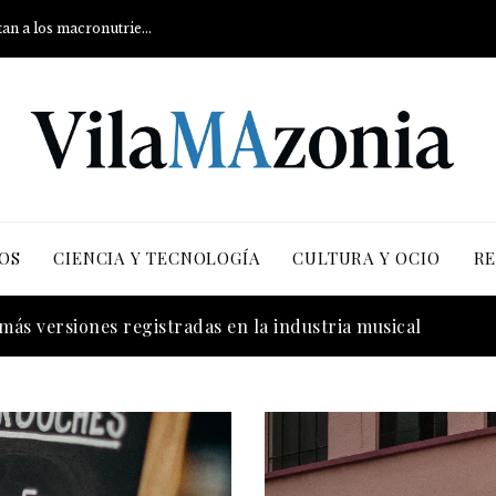
Qué son los carbohidratos y cómo afectan a los macronutrientes
OS
CIENCIA Y TECNOLOGÍA
CULTURA Y OCIO
RE
más versiones registradas en la industria musical